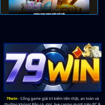
Tổng quát về cổng game bài uy tín 79win
Thành tựu nổi bật mà 79WIN đạt được
Sau thời gian miệt mài sửa lỗi và cập nhật theo xu
hướng,
79WIN
đạt được nhiều thành tựu đầy
ngưỡng mộ. Đây được xem là minh chứng rõ nét
cho hoạt động minh bạch, chú trọng sự hài lòng
vào khách hàng. Hiện nay, con số người chơi gần
như chạm đến mốc 3 triệu tài khoản đăng ký
thành công.
Một số giải thưởng mà thương hiệu
nhận được từ khi thành lập đến nay gồm có:
Top 3 cổng game giữ chân người chơi hoạt
động lâu dài nhất.
79win
- Cổng game giải trí kiếm tiền thật, an toàn và
thưởng khủng! Bắn cá, slot, live casino mượt trên PC &