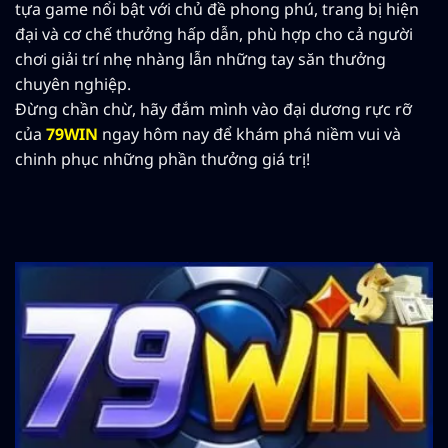
tựa game nổi bật với chủ đề phong phú, trang bị hiện
đại và cơ chế thưởng hấp dẫn, phù hợp cho cả người
chơi giải trí nhẹ nhàng lẫn những tay săn thưởng
chuyên nghiệp.
Đừng chần chừ, hãy đắm mình vào đại dương rực rỡ
của
79WIN
ngay hôm nay để khám phá niềm vui và
chinh phục những phần thưởng giá trị!