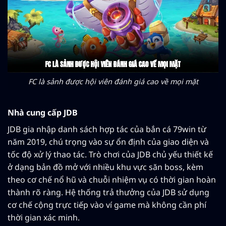
FC là sảnh được hội viên đánh giá cao về mọi mặt
Nhà cung cấp JDB
JDB gia nhập danh sách hợp tác của bắn cá 79win từ
năm 2019, chú trọng vào sự ổn định của giao diện và
tốc độ xử lý thao tác. Trò chơi của JDB chủ yếu thiết kế
ở dạng bản đồ mở với nhiều khu vực săn boss, kèm
theo cơ chế nổ hũ và chuỗi nhiệm vụ có thời gian hoàn
thành rõ ràng. Hệ thống trả thưởng của JDB sử dụng
cơ chế cộng trực tiếp vào ví game mà không cần phí
thời gian xác minh.