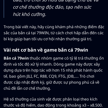
cơ chế thưởng độc đáo, tạo nên sức
hút khó cưỡng.
Trong bài viết này, hãy cùng khám phá những điểm đặc
sắc của bắn cá tại 79WIN, từ cách chơi hấp dẫn đến các
bí kíp giúp bạn tối ưu cơ hội nhận thưởng giá trị.
Vài nét cơ bản về game bắn cá 79win
Bắn cá 79win
thuộc nhóm game có tỷ lệ trả thưởng ổn
định và tốc độ xử lý nhanh. Dòng game này được xây
dựng dựa trên hợp tác với hơn 15 nhà phát hành quốc
tế, bao gồm JILI, FC, R88, CQ9, FTG, JDB,…. Trò chơi
được cập nhật định kỳ, giữ được sự phong phú cả về
chủ đề lẫn cơ chế thưởng.
Hệ số thưởng của sinh vật được phân loại theo kích
thước và độ hiếm, dao động trong khoảng x3 – x8.500.