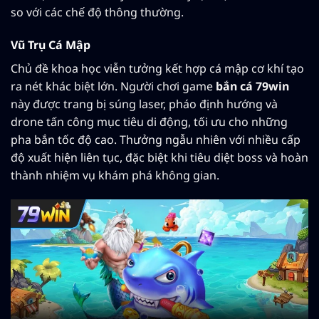
so với các chế độ thông thường.
Vũ Trụ Cá Mập
Chủ đề khoa học viễn tưởng kết hợp cá mập cơ khí tạo
ra nét khác biệt lớn. Người chơi game
bắn cá 79win
này được trang bị súng laser, pháo định hướng và
drone tấn công mục tiêu di động, tối ưu cho những
pha bắn tốc độ cao. Thưởng ngẫu nhiên với nhiều cấp
độ xuất hiện liên tục, đặc biệt khi tiêu diệt boss và hoàn
thành nhiệm vụ khám phá không gian.