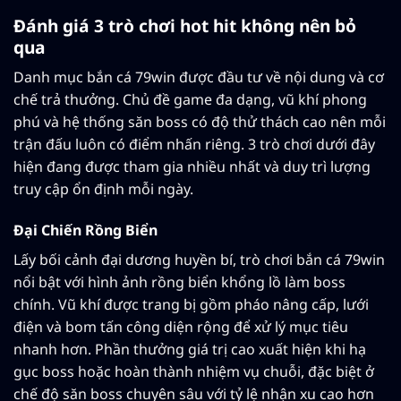
Đánh giá 3 trò chơi hot hit không nên bỏ
qua
Danh mục bắn cá 79win được đầu tư về nội dung và cơ
chế trả thưởng. Chủ đề game đa dạng, vũ khí phong
phú và hệ thống săn boss có độ thử thách cao nên mỗi
trận đấu luôn có điểm nhấn riêng. 3 trò chơi dưới đây
hiện đang được tham gia nhiều nhất và duy trì lượng
truy cập ổn định mỗi ngày.
Đại Chiến Rồng Biển
Lấy bối cảnh đại dương huyền bí, trò chơi bắn cá 79win
nổi bật với hình ảnh rồng biển khổng lồ làm boss
chính. Vũ khí được trang bị gồm pháo nâng cấp, lưới
điện và bom tấn công diện rộng để xử lý mục tiêu
nhanh hơn. Phần thưởng giá trị cao xuất hiện khi hạ
gục boss hoặc hoàn thành nhiệm vụ chuỗi, đặc biệt ở
chế độ săn boss chuyên sâu với tỷ lệ nhận xu cao hơn