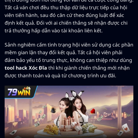
Tất cả ván chơi đều thu thập dữ liệu trực tiếp của hội
viên tiến hành, sau đó căn cứ theo đúng luật để xác
định kết quả. Đối với ai chiến thắng sẽ nhận được chi
trả thưởng hấp dẫn vào tài khoản liên kết.
Sảnh nghiêm cấm tình trạng hội viên sử dụng các phần
mềm gian lận thay đổi kết quả. Tất cả hội viên phải
đảm bảo yếu tố trung thực, không can thiệp như dùng
tool hack Xóc Đĩa
thì khi giành chiến thắng mới nhận
được thanh toán và quà từ chương trình ưu đãi.