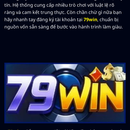
tín. Hệ thống cung cấp nhiều trò chơi với luật lệ rõ
ràng và cam kết trung thực. Còn chần chừ gì nữa bạn
hãy nhanh tay đăng ký tài khoản tại
79win
, chuẩn bị
nguồn vốn sẵn sàng để bước vào hành trình làm giàu.