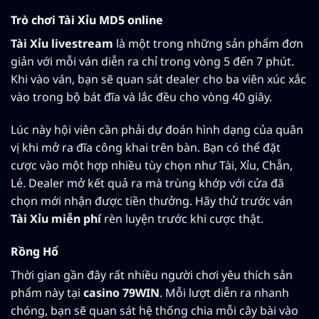
Trò chơi Tài Xỉu MD5 online
Tài Xỉu
livestream
là một trong những sản phẩm đơn
giản với mỗi ván diễn ra chỉ trong vòng 5 đến 7 phút.
Khi vào ván, bạn sẽ quan sát dealer cho ba viên xúc xắc
vào trong bộ bát đĩa và lắc đều cho vòng 40 giây.
Lúc này hội viên cần phải dự đoán hình dạng của quân
vị khi mở ra đĩa công khai trên bàn. Bạn có thể đặt
cược vào một hợp nhiều tùy chọn như Tài, Xỉu, Chẵn,
Lẻ. Dealer mở kết quả ra mà trùng khớp với cửa đã
chọn mới nhận được tiền thưởng. Hãy thử trước ván
Tài Xỉu miễn phí
rèn luyện trước khi cược thật.
Rồng Hổ
Thời gian gần đây rất nhiều người chơi yêu thích sản
phẩm này tại
casino 79WIN
. Mỗi lượt diễn ra nhanh
chóng, bạn sẽ quan sát hệ thống chia mỗi cây bài vào