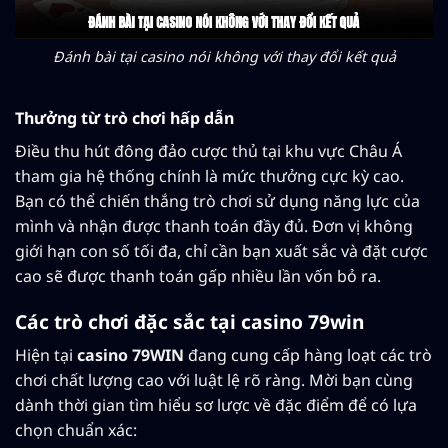
Đánh bài tại casino nói không với thay đổi kết quả
Thưởng từ trò chơi hấp dẫn
Điều thu hút đông đảo cược thủ tại khu vực Châu Á
tham gia hệ thống chính là mức thưởng cực kỳ cao.
Bạn có thể chiến thắng trò chơi sử dụng năng lực của
mình và nhận được thanh toán đầy đủ. Đơn vị không
giới hạn con số tối đa, chỉ cần bạn xuất sắc và đặt cược
cao sẽ được thanh toán gấp nhiều lần vốn bỏ ra.
Các trò chơi đặc sắc tại casino 79win
Hiện tại
casino 79WIN
đang cung cấp hàng loạt các trò
chơi chất lượng cao với luật lệ rõ ràng. Mời bạn cùng
dành thời gian tìm hiểu sơ lược về đặc điểm để có lựa
chọn chuẩn xác: